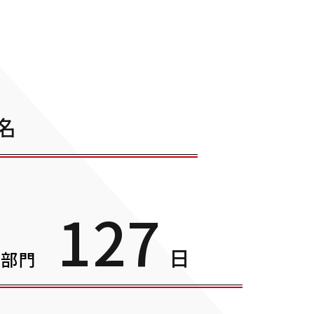
名
1
2
7
日
務部門