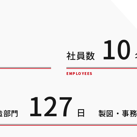
1
0
社員数
EMPLOYEES
1
2
7
日
造部門
製図・事