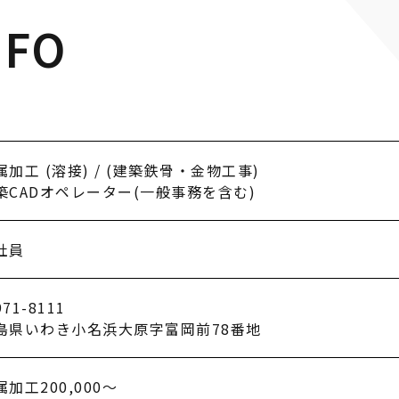
NFO
属加工 (溶接) / (建築鉄骨・金物工事)
築CADオペレーター(一般事務を含む)
社員
71-8111
島県いわき小名浜大原字富岡前78番地
属加工200,000～