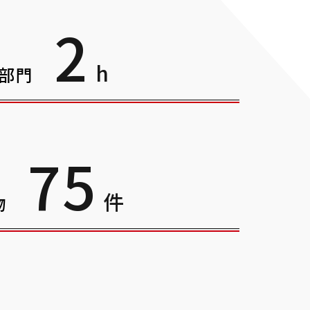
2
h
部門
7
5
件
物