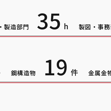
3
5
h
・製造部門
製図・事務
1
9
件
件
鋼構造物
金属金